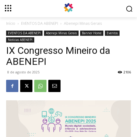
Início
EVENTOS DA ABENEPI
Abenepi Minas Gerais
EVENTOS DA ABENEPI
Abenepi Minas Gerais
Banner Home
Eventos
Notícias ABENEPI
IX Congresso Mineiro da
ABENEPI
8 de agosto de 2025
2106