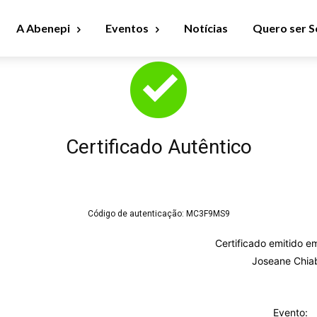
A Abenepi
Eventos
Notícias
Quero ser S
Certificado Autêntico
Código de autenticação:
MC3F9MS9
Certificado emitido e
Joseane Chia
Evento: