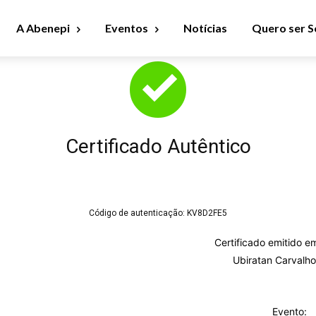
A Abenepi
Eventos
Notícias
Quero ser S
Certificado Autêntico
Código de autenticação:
KV8D2FE5
Certificado emitido e
Ubiratan Carvalh
Evento: