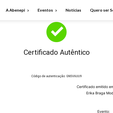
A Abenepi
Eventos
Notícias
Quero ser S
Certificado Autêntico
Código de autenticação:
GN5V6UU9
Certificado emitido e
Erika Braga Mo
Evento: